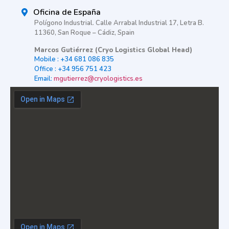
Oficina de España
Polígono Industrial. Calle Arrabal Industrial 17, Letra B.
11360, San Roque – Cádiz, Spain
Marcos Gutiérrez (Cryo Logistics Global Head)
Mobile : +34 681 086 835
Office : +34 956 751 423
Email:
mgutierrez@cryologistics.es