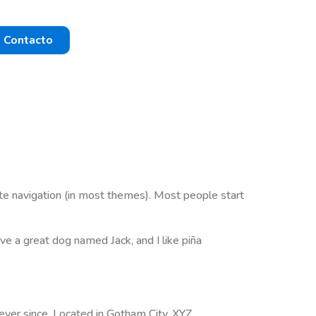
Contacto
site navigation (in most themes). Most people start
ave a great dog named Jack, and I like piña
ver since. Located in Gotham City, XYZ