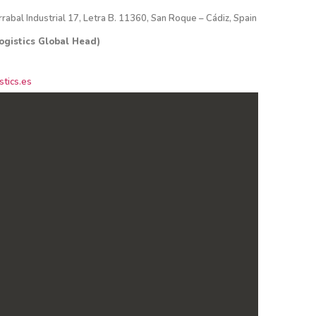
rrabal Industrial 17, Letra B. 11360, San Roque – Cádiz, Spain
ogistics Global Head)
tics.es