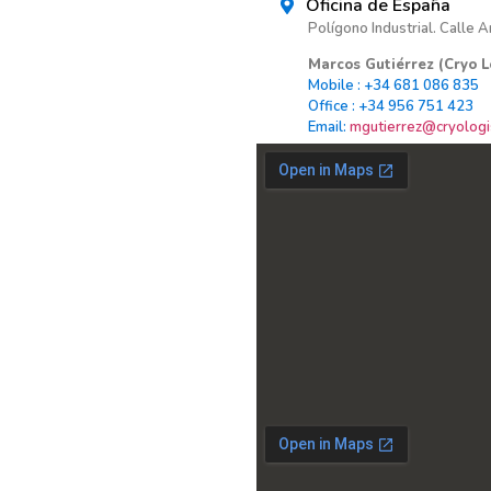
Oficina de España
Polígono Industrial. Calle A
Marcos Gutiérrez (Cryo L
Mobile : +34 681 086 835
Office : +34 956 751 423
Email:
mgutierrez@cryologis