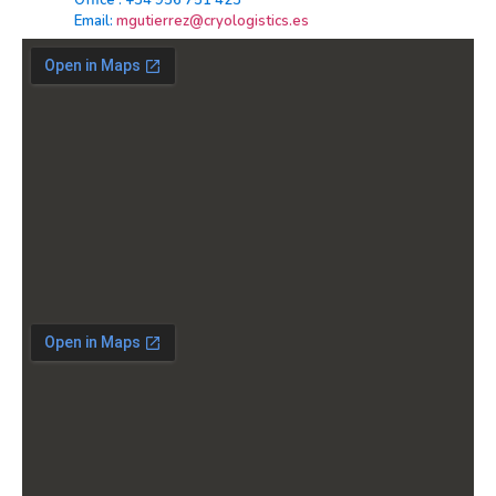
Office : +34 956 751 423
Email:
mgutierrez@cryologistics.es